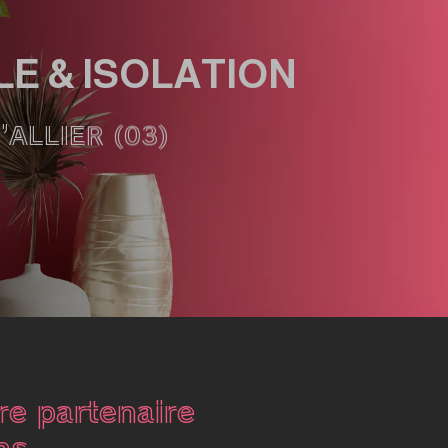
E & ISOLATION
ALLIER (03)
e partenaire
ns