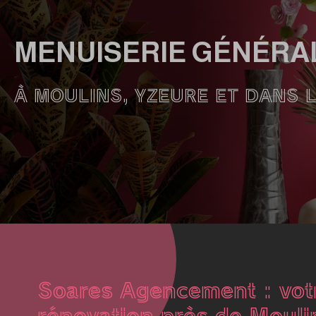
MENUISERIE GÉNÉRAL
À MOULINS, YZEURE ET DANS L’
Soares Agencement : votr
rénovation près de Mouli